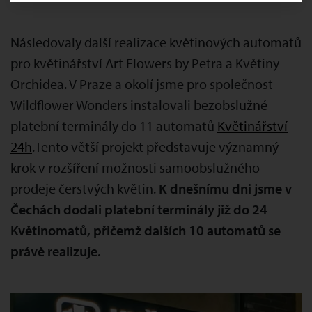
Následovaly další realizace květinových automatů
pro květinářství Art Flowers by Petra a Květiny
Orchidea. V Praze a okolí jsme pro společnost
Wildflower Wonders instalovali bezobslužné
platební terminály do 11 automatů
Květinářství
24h
.Tento větší projekt představuje významný
krok v rozšíření možnosti samoobslužného
prodeje čerstvých květin.
K dnešnímu dni jsme v
Čechách dodali platební terminály již do 24
Květinomatů, přičemž dalších 10 automatů se
právě realizuje.