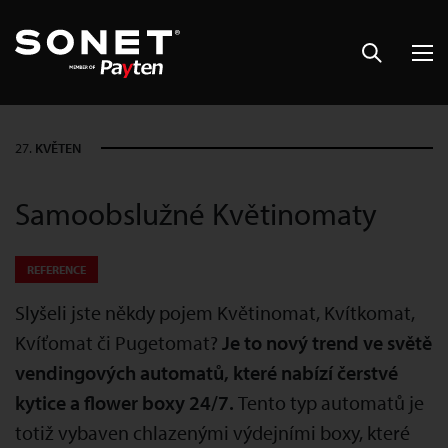
27.
KVĚTEN
Samoobslužné Květinomaty
REFERENCE
Slyšeli jste někdy pojem Květinomat, Kvítkomat,
Kvíťomat či Pugetomat?
Je to nový trend ve světě
vendingových automatů, které nabízí čerstvé
kytice a flower boxy 24/7.
Tento typ automatů je
totiž vybaven chlazenými výdejními boxy, které