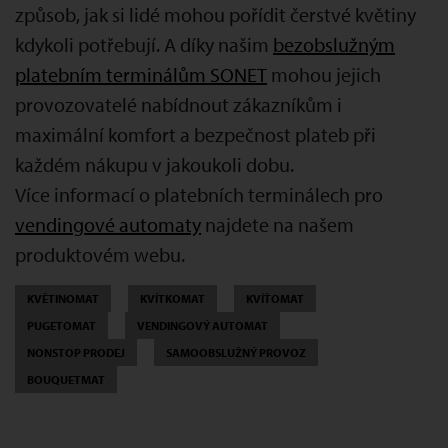
způsob, jak si lidé mohou pořídit čerstvé květiny
kdykoli potřebují. A díky našim
bezobslužným
platebním terminálům SONET
mohou jejich
provozovatelé nabídnout zákazníkům i
maximální komfort a bezpečnost plateb při
každém nákupu v jakoukoli dobu.
Více informací o platebních terminálech pro
vendingové automaty
najdete na našem
produktovém webu.
KVĚTINOMAT
KVÍTKOMAT
KVÍŤOMAT
PUGETOMAT
VENDINGOVÝ AUTOMAT
NONSTOP PRODEJ
SAMOOBSLUŽNÝ PROVOZ
BOUQUETMAT