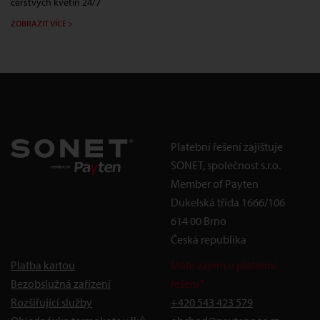
čerstvých květin 24/7
ZOBRAZIT VÍCE >
Platební řešení zajištuje
SONET, společnost s.r.o.
Member of Payten
Dukelská třída 1666/106
614 00 Brno
Česká republika
Platba kartou
Máte zájem o platební
Bezobslužná zařízení
řešení?
Rozšiřující služby
+420 543 423 579