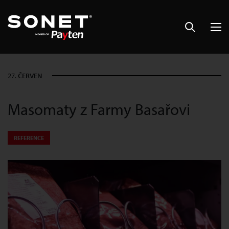
27.
ČERVEN
Masomaty z Farmy Basařovi
REFERENCE